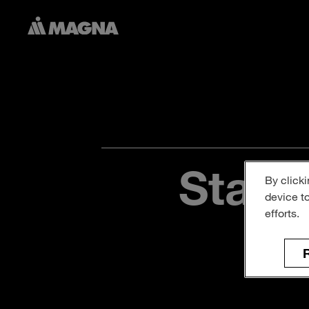
Start
By clicki
device t
efforts.
R