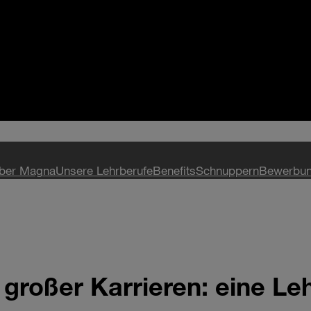
ber Magna
Unsere Lehrberufe
Benefits
Schnuppern
Bewerbun
 großer Karrieren: eine L