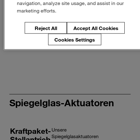
Mehr erfahren
Mehr erfahren
navigation, analyze site usage, and assist in our
marketing efforts.
Intelligente
Stellantriebe
Reject All
Accept All Cookies
Mehr erfahren
Cookies Settings
Spiegelglas-Aktuatoren
Kraftpaket-
Unsere
Spiegelglasaktuatoren
Stellantrieb