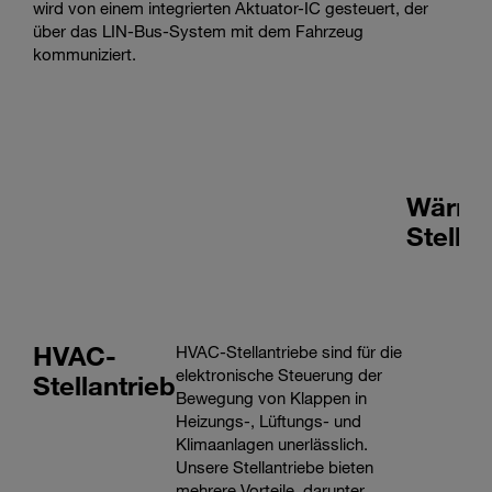
wird von einem integrierten Aktuator-IC gesteuert, der
über das LIN-Bus-System mit dem Fahrzeug
kommuniziert.
Wärme
Stellg
HVAC-
HVAC-Stellantriebe sind für die
elektronische Steuerung der
Stellantrieb
Bewegung von Klappen in
Heizungs-, Lüftungs- und
Klimaanlagen unerlässlich.
Unsere Stellantriebe bieten
mehrere Vorteile, darunter