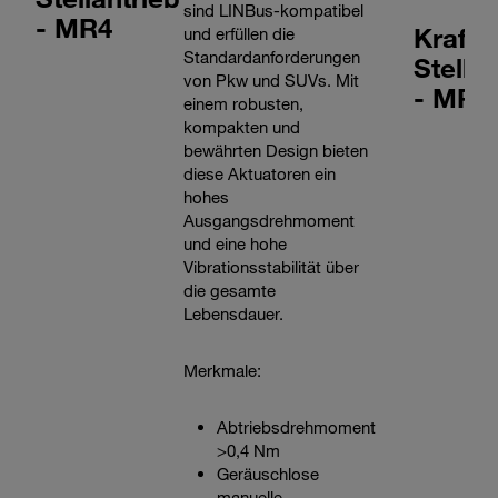
sind LINBus-kompatibel
- MR4
Kraftp
und erfüllen die
Standardanforderungen
Stellan
von Pkw und SUVs. Mit
- MR5
einem robusten,
kompakten und
bewährten Design bieten
diese Aktuatoren ein
hohes
Ausgangsdrehmoment
und eine hohe
Vibrationsstabilität über
die gesamte
Lebensdauer.
Merkmale:
Abtriebsdrehmoment
>0,4 Nm
Geräuschlose
manuelle