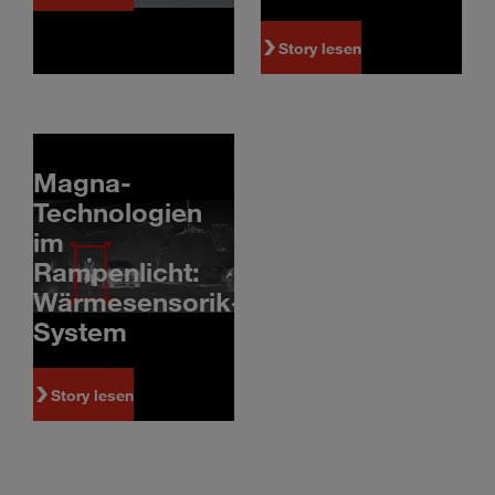
Story lesen
Magna-
Technologien
im
Rampenlicht:
Wärmesensorik-
System
Story lesen