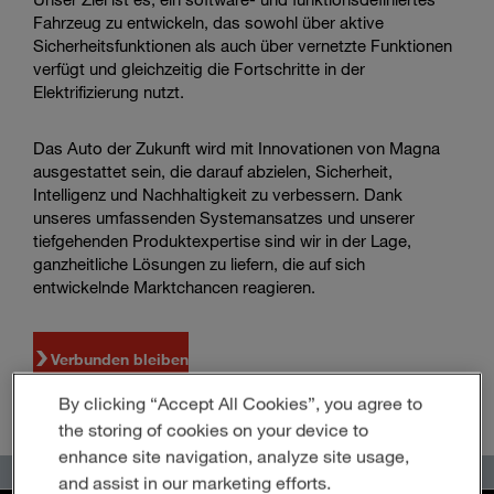
Enter
Fahrzeug zu entwickeln, das sowohl über aktive
Suche
search
Sicherheitsfunktionen als auch über vernetzte Funktionen
terms
verfügt und gleichzeitig die Fortschritte in der
Elektrifizierung nutzt.
Das Auto der Zukunft wird mit Innovationen von Magna
ausgestattet sein, die darauf abzielen, Sicherheit,
Intelligenz und Nachhaltigkeit zu verbessern. Dank
unseres umfassenden Systemansatzes und unserer
tiefgehenden Produktexpertise sind wir in der Lage,
ganzheitliche Lösungen zu liefern, die auf sich
entwickelnde Marktchancen reagieren.
Verbunden bleiben
By clicking “Accept All Cookies”, you agree to
the storing of cookies on your device to
enhance site navigation, analyze site usage,
and assist in our marketing efforts.