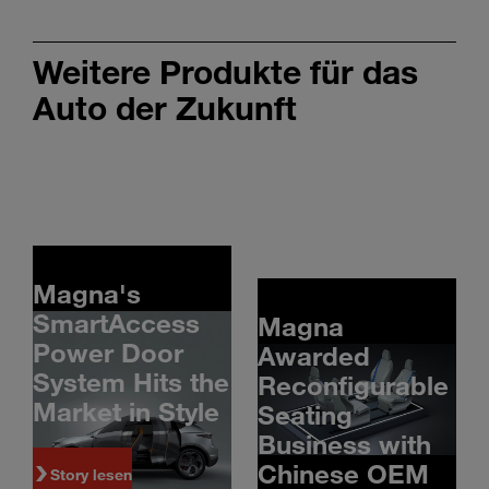
Weitere Produkte für das
Auto der Zukunft
Magna's
SmartAccess
Magna
Power Door
Awarded
System Hits the
Reconfigurable
Market in Style
Seating
Business with
Chinese OEM
Story lesen