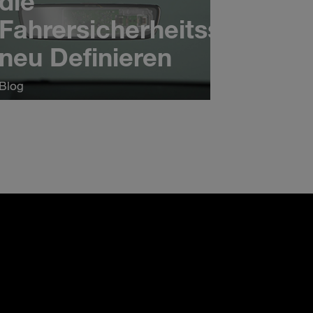
die
Fahrersicherheitssysteme
neu Definieren
Blog