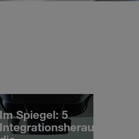
DMS
Entdecken Sie unser
ClearView™
Im Spiegel: 5
Integrationsherausforder