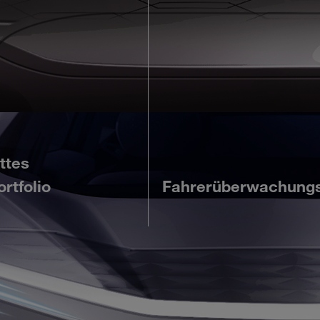
ttes
rtfolio
Fahrerüberwachung