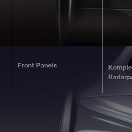
Front Panels
Komple
Radarpo