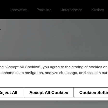
Innovation
Produkte
Unternehmen
Karriere
Toggle Innovation menu
Toggle
Toggle Unternehmen me
Toggle Ka
.
ng “Accept All Cookies”, you agree to the storing of cookies on
o enhance site navigation, analyze site usage, and assist in ou
 Sie unsere H
eject All
Accept All Cookies
Cookies Setti