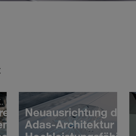
Entdecken Sie unser 
Sie das erste
der Branche
t
rer
Neuausrichtung der
en die
Adas-Architektur mit