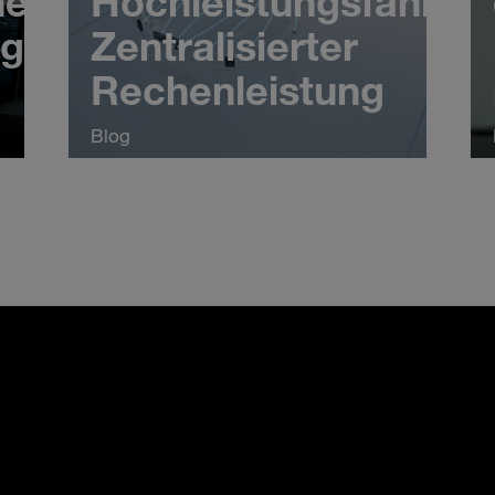
heitssysteme
Hochleistungsfähiger
agieren?
Zentralisierter
Rechenleistung
Blog