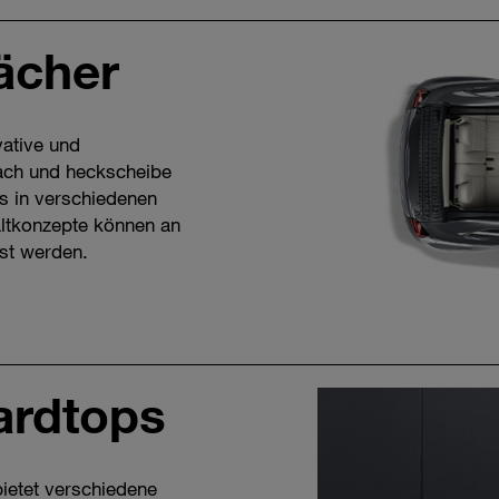
ächer
vative und
ach und heckscheibe
s in verschiedenen
ltkonzepte können an
st werden.
ardtops
ietet verschiedene