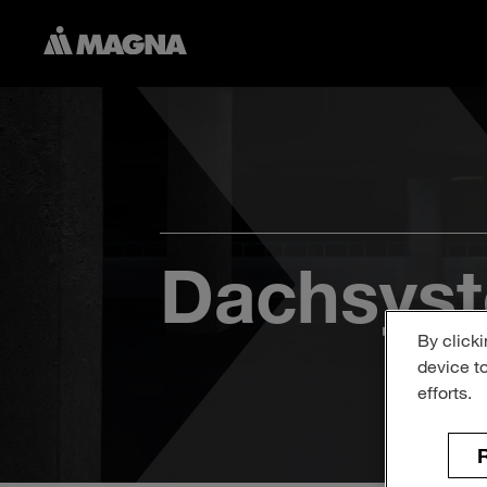
Dachsys
By clicki
device t
efforts.
R