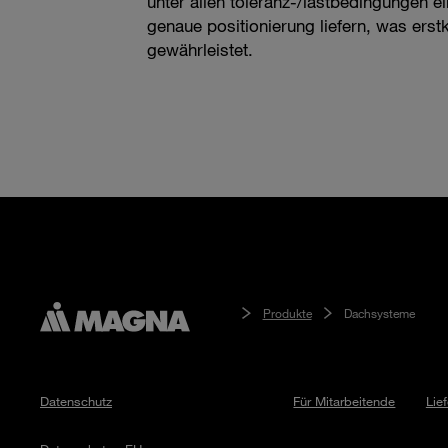
unter allen toleranz-/lastbedingungen e
genaue positionierung liefern, was erstk
gewährleistet.
Produkte
Dachsysteme
Datenschutz
Für Mitarbeitende
Lie