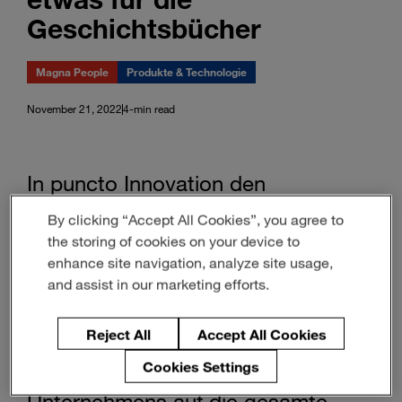
Geschichtsbücher
Magna People
Produkte & Technologie
November 21, 2022
4-min read
In puncto Innovation den
Wettbewerbern voraus zu sein ist
By clicking “Accept All Cookies”, you agree to
seit 65 Jahren ein Markenzeichen
the storing of cookies on your device to
von Magna. Ein Beispiel gefällig?
enhance site navigation, analyze site usage,
Das revolutionäre Torrero-
and assist in our marketing efforts.
Konzeptfahrzeug von Magna aus
dem Jahr 1989 steht für die
Reject All
Accept All Cookies
visionäre Perspektive und den
Cookies Settings
Einfluss des Mobilitätstechnologie-
Unternehmens auf die gesamte