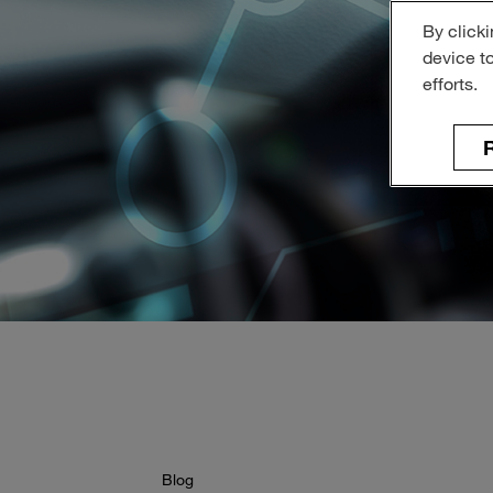
By clicki
device t
efforts.
R
Blog