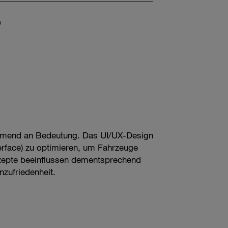
r
unehmend an Bedeutung. Das UI/UX-Design
rface) zu optimieren, um Fahrzeuge
nzepte beeinflussen dementsprechend
nzufriedenheit.