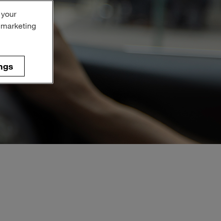
 your
r marketing
ngs