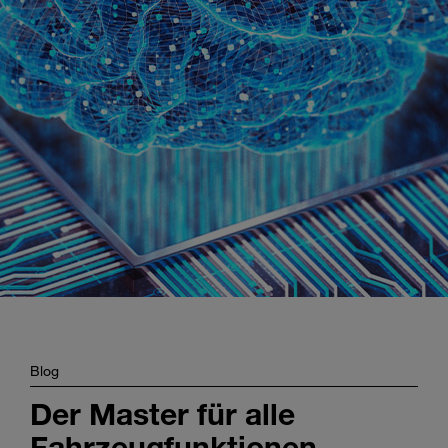
Enter
Suche
search
terms
Blog
Der Master für alle
Fahrzeugfunktionen –