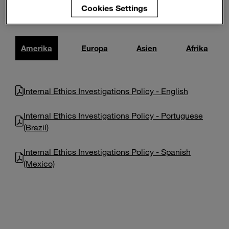
Enter
Cookies Settings
Suche
search
terms
Amerika
Europa
Asien
Afrika
Internal Ethics Investigations Policy - English
Internal Ethics Investigations Policy - Portuguese
(Brazil)
Internal Ethics Investigations Policy - Spanish
(Mexico)