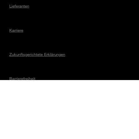
Lieferanten
Karriere
Zukunftsgerichtete Erklärungen
Barrierefreiheit
Gesetzliche Hinweise
MAGNA KONTAKTIEREN