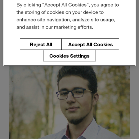
By clicking “Accept All Cookies”, you agree to
überzeugender Recruiter
the storing of cookies on your device to
enhance site navigation, analyze site usage,
Magna People
and assist in our marketing efforts.
August 03, 2023
5-min read
Reject All
Accept All Cookies
Cookies Settings