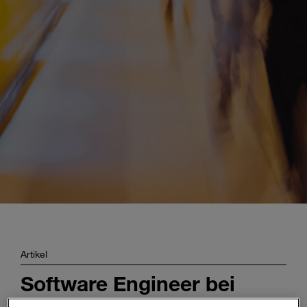
Enter
Suche
search
terms
Artikel
Software Engineer bei
Magna – und