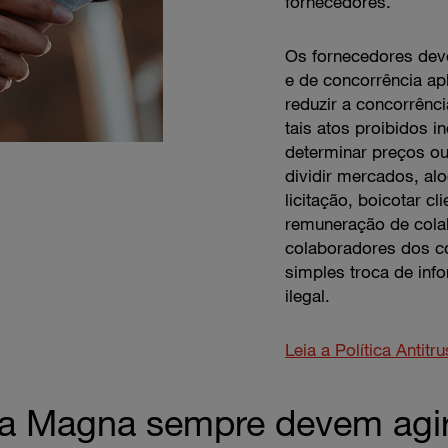
fornecedores.
Os fornecedores deve
e de concorrência ap
reduzir a concorrênc
tais atos proibidos 
determinar preços ou
dividir mercados, alo
licitação, boicotar cl
remuneração de cola
colaboradores dos co
simples troca de inf
ilegal.
Leia a Política Antit
a Magna sempre devem agir