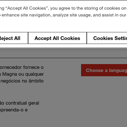
ng “Accept All Cookies”, you agree to the storing of cookies on
o enhance site navigation, analyze site usage, and assist in ou
eject All
Accept All Cookies
Cookies Setti
Choose
ornecedor fornece o
a
à Magna ou qualquer
language
 negócios no âmbito
ão contratual geral
mpreenda-o e