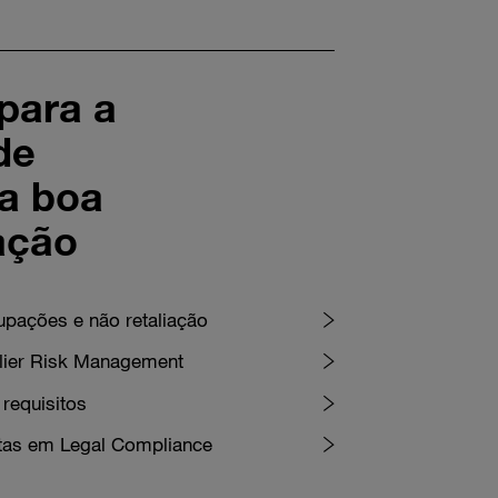
para a
de
da boa
ação
upações e não retaliação
plier Risk Management
 requisitos
stas em Legal Compliance