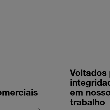
Voltados 
integrida
omerciais
em nosso
trabalho