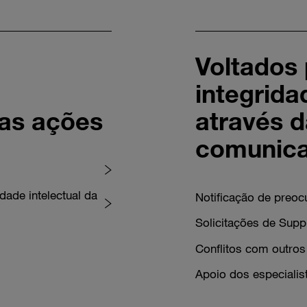
Voltados 
integrida
as ações
através 
comunic
ade intelectual da
Notificação de preoc
Solicitações de Sup
Conflitos com outros
Apoio dos especiali