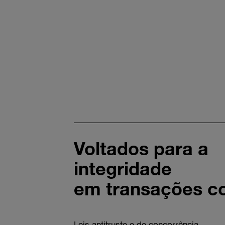
Voltados para a
integridade
em transações c
Leis antitruste e de concorrência