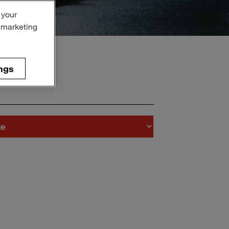
 your
r marketing
ngs