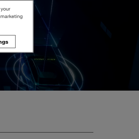
 your
r marketing
ngs