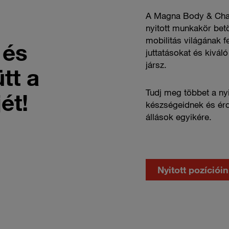
A Magna Body & Chass
nyitott munkakör betö
mobilitás világának f
 és
juttatásokat és kivál
jársz.
tt a
Tudj meg többet a nyit
ét!
készségeidnek és érd
állások egyikére.
Click
here
Nyitott pozíciói
to
learn
about