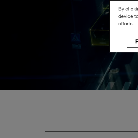
By clicki
device t
efforts.
R