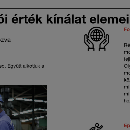
i érték kínálat elemei
Fo
ozva
Ré
mo
fe
ed. Együtt alkotjuk a
Ol
mo
kö
mi
mi
ho
Ép