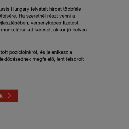
is Hungary felvételt hirdet többféle
ltésére. Ha szeretnél részt venni a
ejlesztésében, versenyképes fizetést,
ó munkatársakat keresel, akkor jó helyen
ott pozícióinkról, és jelentkezz a
eklődésednek megfelelő, lent felsorolt
nk