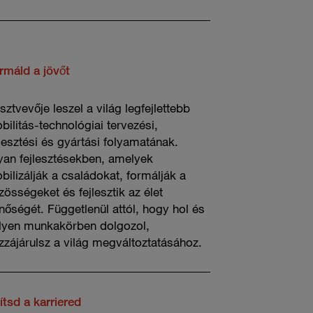
rmáld a jövőt
sztvevője leszel a világ legfejlettebb
bilitás-technológiai tervezési,
jlesztési és gyártási folyamatának.
yan fejlesztésekben, amelyek
bilizálják a családokat, formálják a
zösségeket és fejlesztik az élet
nőségét. Függetlenül attól, hogy hol és
lyen munkakörben dolgozol,
zzájárulsz a világ megváltoztatásához.
ítsd a karriered