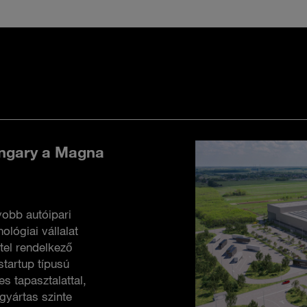
ngary a Magna
yobb autóipari
ológiai vállalat
tel rendelkező
startup típusú
es tapasztalattal,
gyártas szinte