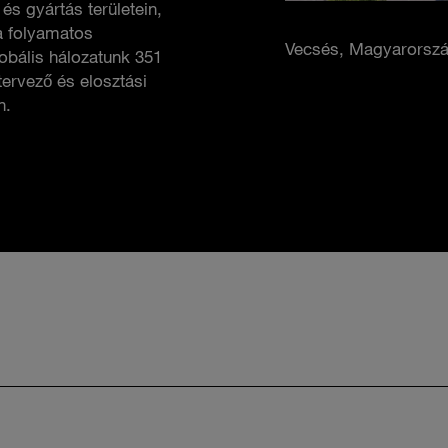
 és gyártás területein,
a folyamatos
Vecsés, Magyarorsz
obális hálozatunk 351
tervező és elosztási
n.