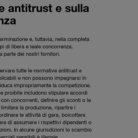
 antitrust e sulla
nza
minazione e, tuttavia, nella completa
i di libera e leale concorrenza.
parte dei nostri fornitori.
ervare tutte le normative antitrust e
plicabili e non possono impegnarsi in
 riduca impropriamente la competizione.
ive proibite includono stipulare accordi
i con concorrenti, definire gli sconti o le
limitare la produzione, ripartire i
ordinare le attività di gara, boicottare
itare di assumere i rispettivi dipendenti o
buzioni. In alcune giurisdizioni lo scambio
ciali sensibili è illegale.