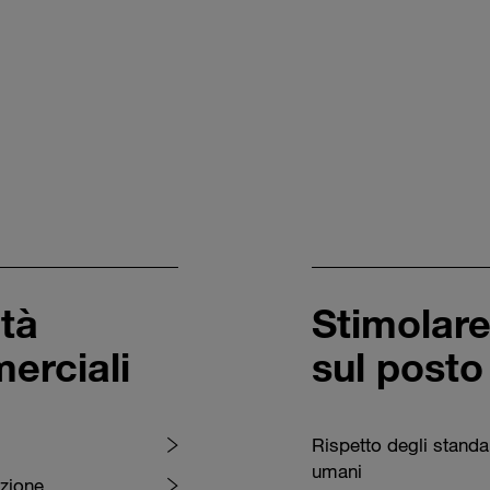
ità
Stimolare 
erciali
sul posto
Rispetto degli standar
umani
uzione