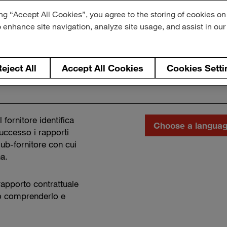
ng “Accept All Cookies”, you agree to the storing of cookies on
o enhance site navigation, analyze site usage, and assist in ou
eject All
Accept All Cookies
Cookies Setti
Choose
 fornitore identifica
a
successo i rapporti
language
ub-fornitore con cui
a.
rapporto contrattuale
no comprenderlo e