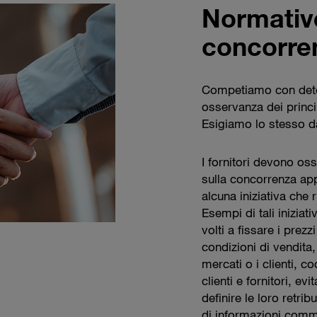
Normative
concorre
Competiamo con deter
osservanza dei princip
Esigiamo lo stesso da 
I fornitori devono oss
sulla concorrenza ap
alcuna iniziativa che
Esempi di tali iniziat
volti a fissare i prezz
condizioni di vendita, 
mercati o i clienti, co
clienti e fornitori, ev
definire le loro retri
di informazioni commer