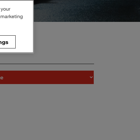
 your
r marketing
ngs