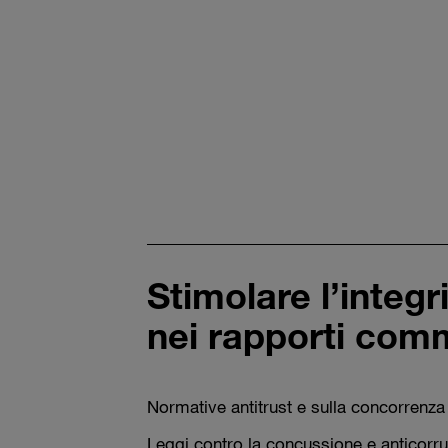
Stimolare l’integr
nei rapporti comm
Normative antitrust e sulla concorrenza
Leggi contro la concussione e anticorr