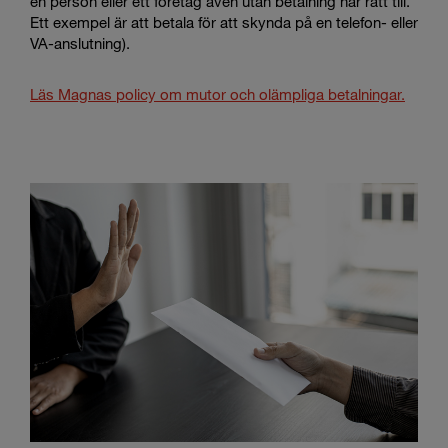
en person eller ett företag även utan betalning har rätt till.
Ett exempel är att betala för att skynda på en telefon- eller
VA-anslutning).
Läs Magnas policy om mutor och olämpliga betalningar.