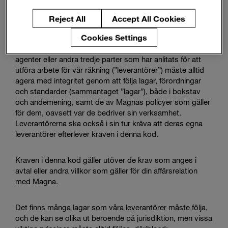
På Magna sätter vi höga etiska standarder för oss själva
Reject All
Accept All Cookies
och våra leverantörer.
Cookies Settings
Magnas leverantörer, konsulter, fristående entreprenörer,
agenter eller andra tredje parter som har anlitats för att
utföra arbete för vår räkning (”leverantörer”) måste alltid
agera med integritet genom att följa lagar, förordningar
och standarder (sammantaget ”lagar”), både i bokstav
och andemening, samt de av Magnas policyer som gäller
för dem, oavsett var de bedriver sin verksamhet.
Leverantörerna ska också i sin tur kräva att deras egna
leverantörer efterlever kraven i denna kod.
Kraven i denna kod gäller utöver de krav som anges i
avtal eller andra villkor som gäller för din affärsrelation
med Magna.
Det finns många lagar som våra leverantörer måste följa,
och de kan se olika ut beroende på jurisdiktion, men vissa