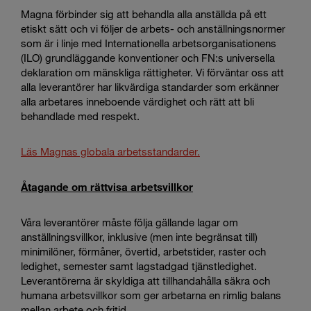
Magna förbinder sig att behandla alla anställda på ett
etiskt sätt och vi följer de arbets- och anställningsnormer
som är i linje med Internationella arbetsorganisationens
(ILO) grundläggande konventioner och FN:s universella
deklaration om mänskliga rättigheter. Vi förväntar oss att
alla leverantörer har likvärdiga standarder som erkänner
alla arbetares inneboende värdighet och rätt att bli
behandlade med respekt.
Läs Magnas globala arbetsstandarder.
Åtagande om rättvisa arbetsvillkor
Våra leverantörer måste följa gällande lagar om
anställningsvillkor, inklusive (men inte begränsat till)
minimilöner, förmåner, övertid, arbetstider, raster och
ledighet, semester samt lagstadgad tjänstledighet.
Leverantörerna är skyldiga att tillhandahålla säkra och
humana arbetsvillkor som ger arbetarna en rimlig balans
mellan arbete och fritid.