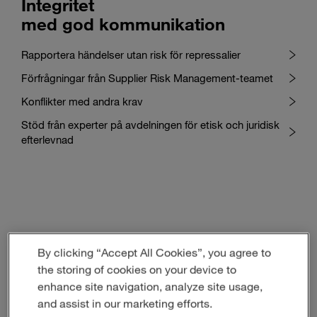
Integritet
med god kommunikation
Rapportera händelser utan risk för repressalier
Förfrågningar från Supplier Risk Management-teamet
Konflikter med andra krav
Stöd från experter på avdelningen för etisk och juridisk
efterlevnad
Integritet
By clicking “Accept All Cookies”, you agree to
the storing of cookies on your device to
i affärsrelationer
enhance site navigation, analyze site usage,
and assist in our marketing efforts.