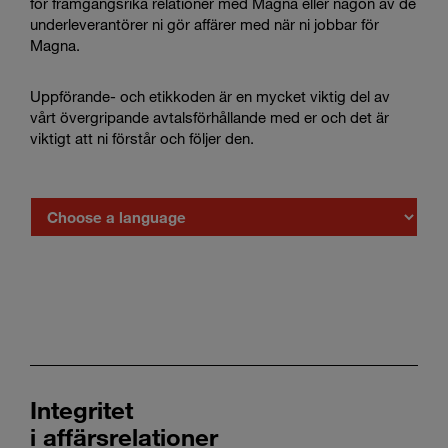
för framgångsrika relationer med Magna eller någon av de
Enter
Search
underleverantörer ni gör affärer med när ni jobbar för
search
Magna.
terms
Uppförande- och etikkoden är en mycket viktig del av
vårt övergripande avtalsförhållande med er och det är
viktigt att ni förstår och följer den.
Choose
a
language
Integritet
i affärsrelationer